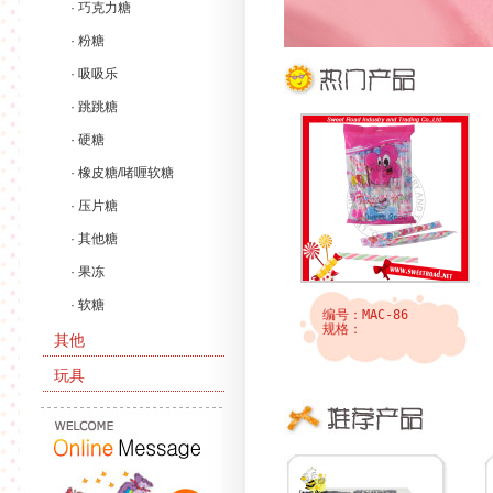
· 巧克力糖
· 粉糖
· 吸吸乐
· 跳跳糖
· 硬糖
· 橡皮糖/啫喱软糖
· 压片糖
· 其他糖
· 果冻
· 软糖
编号：CCS-57
编号：MAC-86
规格：29*21*34厘米
规格：
其他
玩具